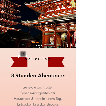
Voller Tag
8-
Stunden
Abenteuer
Siehe die wichtigsten
Sehenswürdigkeiten der
Hauptstadt Japans in einem Tag.
Entdecke Harajuku, Shibuya,