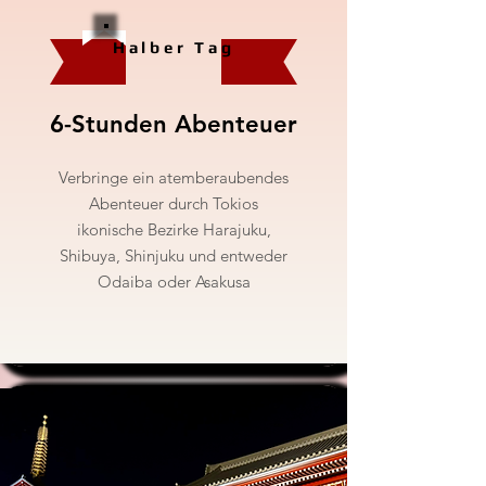
Halber Tag
6-Stunden Abenteuer
Verbringe ein atemberaubendes
Abenteuer durch Tokios
ikonische Bezirke Harajuku,
Shibuya, Shinjuku und entweder
Odaiba oder Asakusa