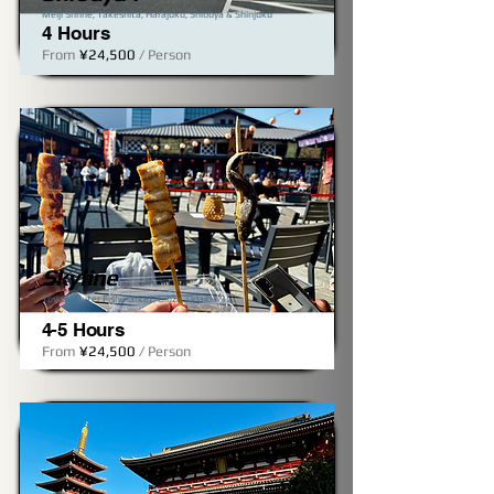
Meiji Shrine, Takeshita, Harajuku, Shibuya & Shinjuku​
4 Hours
From
¥24,500
/ Person
Skyline
Toyosu Outer Fishmarket, Ginza, Odaiba
4-5 Hours
From
¥24,500
/ Person