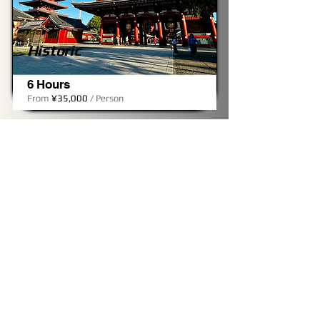
Historic
Asakusa, Ueno, Imperial Palace
6 Hours
From
¥35,000
/ Person
Shibuya II
Meiji Shrine, Takeshita, Harajuku, Shibuya, Shinjuku​ &
Odaiba/Akihabara
6 Hours
From
¥35,000
/ Person