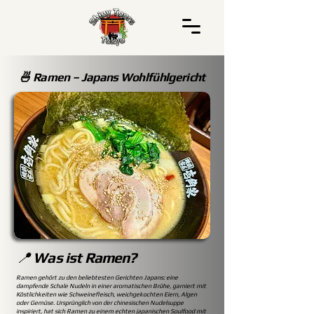
🍜 Ramen – Japans Wohlfühlgericht
📍
Was ist Ramen?
Ramen gehört zu den beliebtesten Gerichten Japans: eine
dampfende Schale Nudeln in einer aromatischen Brühe, garniert mit
Köstlichkeiten wie Schweinefleisch, weichgekochten Eiern, Algen
oder Gemüse. Ursprünglich von der chinesischen Nudelsuppe
inspiriert, hat sich Ramen zu einem echten japanischen Soulfood mit