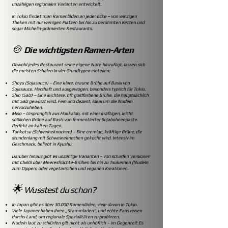
unzähligen regionalen Varianten entwickelt.
In Tokio findet man Ramenläden an jeder Ecke – von winzigen
Theken mit nur wenigen Plätzen bis hin zu berühmten Ketten und
sogar Michelin-prämierten Restaurants.
🍲
Die wichtigsten Ramen-Arten
Obwohl jedes Restaurant seine eigene Note hinzufügt, lassen sich
die meisten Schalen in vier Grundtypen einteilen:
Shoyu (Sojasauce) – Eine klare, braune Brühe auf Basis von
Sojasauce. Herzhaft und ausgewogen, besonders typisch für Tokio.
Shio (Salz) – Eine leichtere, oft goldfarbene Brühe, die hauptsächlich
mit Salz gewürzt wird. Fein und dezent, ideal um die Nudeln
hervorzuheben.
Miso – Ursprünglich aus Hokkaido, mit einer kräftigen, leicht
süßlichen Brühe auf Basis von fermentierter Sojabohnenpaste.
Perfekt an kalten Tagen.
Tonkotsu (Schweineknochen) – Eine cremige, kräftige Brühe, die
stundenlang mit Schweineknochen gekocht wird. Intensiv im
Geschmack, beliebt in Kyushu.
Darüber hinaus gibt es unzählige Varianten – von scharfen Versionen
mit Chiliöl über Meeresfrüchte-Brühen bis hin zu Tsukemen (Nudeln
zum Dippen) oder vegetarischen und veganen Kreationen.
🌟
Wusstest du schon?
In Japan gibt es über 30.000 Ramenläden, viele davon in Tokio.
Viele Japaner haben ihren „Stammladen“, und echte Fans reisen
durchs Land, um regionale Spezialitäten zu probieren.
Nudeln laut zu schlürfen gilt nicht als unhöflich – im Gegenteil: Es